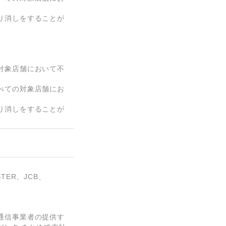
り消しをすることが


対象店舗において不
べての対象店舗にお
り消しをすることが
。
ER、JCB、
通信事業者の提供す