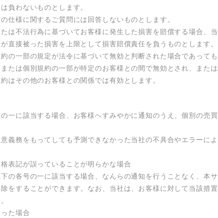
は負わないものとします。

の仕様に関するご質問には回答しないものとします。

または不法行為に基づいてお客様に発生した損害を賠償する場合、当
が直接被った損害を上限として損害賠償責任を負うものとします。

規約の一部の規定が法令に基づいて無効と判断された場合であっても
約または個別規約の一部が特定のお客様との間で無効とされ、または
規約はその他のお客様との関係では有効とします。
号の一に該当する場合、お客様へすみやかに通知のうえ、個別の売買


注意義務をもってしても予測できなかった当社の不具合やエラーによ
格表記が誤っていることが明らかな場合

以下の各号の一に該当する場合、なんらの通知を行うことなく、本サ
解除をすることができます。なお、当社は、お客様に対して当該措置
。

った場合
