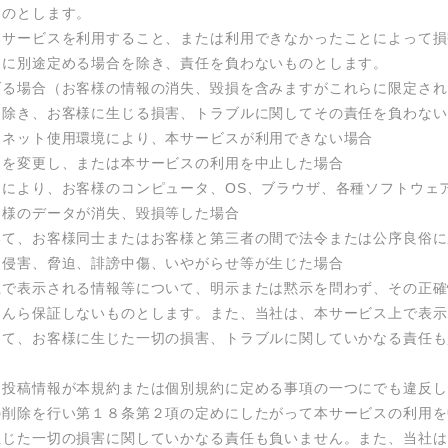
のとします。

本サービスを利用すること、または利用できなかったことによって損
に別途定める場合を除き、責任を負わないものとします。

げる場合（お客様の情報の消失、毀損を含みますがこれらに限定され
除き、お客様に生じる損害、トラブルに関してその責任を負わない
ネット使用環境により、本サービスが利用できない場合

を変更し、または本サービスの利用を中止した場合

用により、お客様のコンピュータ、OS、ブラウザ、各種ソフトウェ
様のデータが消失、毀損等した場合

いて、お客様同士またはお客様と第三者の間で法令または公序良俗に
侵害、脅迫、誹謗中傷、いやがらせ等が生じた場合

上で表示される情報等について、明示または黙示を問わず、その正確
なんら保証しないものとします。また、当社は、本サービス上で表示
して、お客様に生じた一切の損害、トラブルに関していかなる責任も
て投稿情報が本規約または個別規約に定める事項の一つにでも違反し
の削除を行い第１８条第２項の定めにしたがって本サービスの利用を
生じた一切の損害に関していかなる責任も負いません。また、当社は