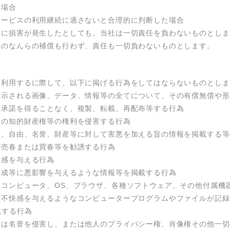
場合

ービスの利用継続に適さないと合理的に判断した場合

様に損害が発生したとしても、当社は一切責任を負わないものとしま
へのなんらの補償も行わず、責任も一切負わないものとします。
利用するに際して、以下に掲げる行為をしてはならないものとしま
表示される画像、データ、情報等の全てについて、その有償無償や形
承諾を得ることなく、複製、転載、再配布等する行為

の知的財産権等の権利を侵害する行為

、自由、名誉、財産等に対して害悪を加える旨の情報を掲載する等
売春または買春等を勧誘する行為

感を与える行為

成等に悪影響を与えるような情報等を掲載する行為

るコンピュータ、OS、ブラウザ、各種ソフトウェア、その他付属機
な不快感を与えるようなコンピュータープログラムやファイルが記録
する行為

は名誉を侵害し、または他人のプライバシー権、肖像権その他一切