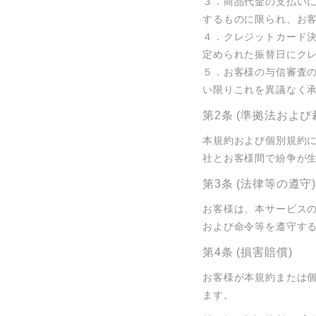
３．商品代金の支払い
するものに限られ、お客
４．クレジットカード
定められた振替日にクレ
５．お客様の与信審査
い限りこれを異議なく
第2条 (準拠法および
本規約および個別規約
社とお客様間で紛争が
第3条 (法律等の遵守
お客様は、本サービス
および命令等を遵守す
第4条 (損害賠償)
お客様が本規約または
ます。