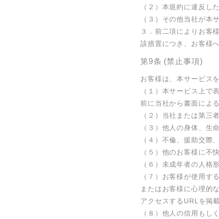
（２）本規約に違反した
（３）その他当社が本サ
３．前二項によりお客
該措置につき、お客様
第9条 (禁止事項)
お客様は、本サービスを
（１）本サービス上で
前に当社から書面による
（２）当社または第三者
（３）他人の身体、生命
（４）不倫、援助交際、
（５）他のお客様に不快
（６）未成年者の人格形
（７）お客様が使用す
またはお客様に心理的
アクセスするURLを掲載
（８）他人の信用もしく