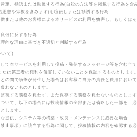
肯定、勧誘または助長する行為(自殺の方法等を掲載する行為を含みま
治思想や宗教を含みます)を喧伝しまたは勧誘する行為

提供または他のお客様による本サービスの利用を妨害し、もしくはそ
良俗に反する行為

合理的な理由に基づき不適切と判断する行為
ついて)
対して本サービスを利用して投稿・発信するメッセージ等を含む全て
社または第三者の権利を侵害していないことを保証するものとします
者との間で紛争が発生した場合はお客様ご自身の責任と費用において
負わないものとします。

監視する義務を負わず、また保存する義務を負わないものとします。
について、以下の場合には投稿情報の全部または省略した一部を、必
とします。

な提供、システム等の構築・改良・メンテナンスに必要な場合

（禁止事項）に該当する行為に関して、投稿情報の内容を確認する必